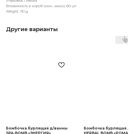
Упаковка: Пленка
Вложимость в короб (мин. заказ): 60 шт.
Weight: 110 g
Другие варианты
Бомбочка бурлящая д/ванны
Бомбочка бурлящая д/
SPA-BOMB «ЭНЕРГИЯ»
HERBAL BOMB «РОМАШ