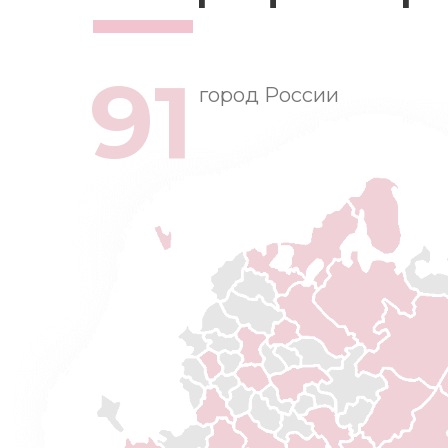
91
город России