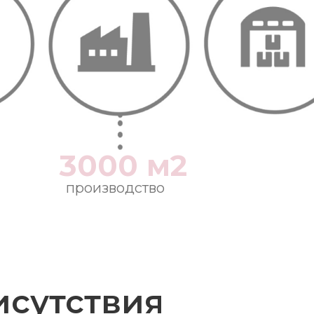
3000 м2
производство
исутствия