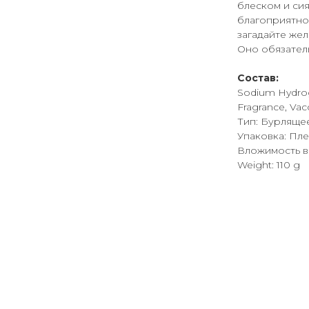
блеском и си
благоприятно
загадайте жел
Оно обязател
Состав:
Sodium Hydroge
Fragrance, Vacci
Тип: Бурляще
Упаковка: Пл
Вложимость в 
Weight: 110 g