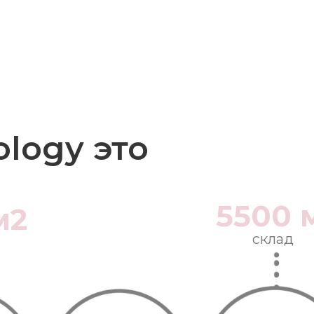
ology это
5500 
м2
склад