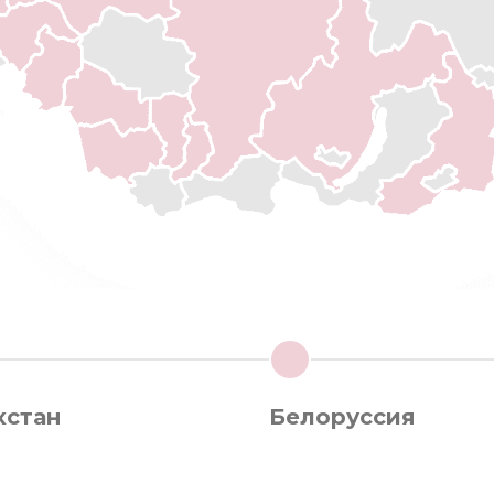
3
хстан
Белоруссия