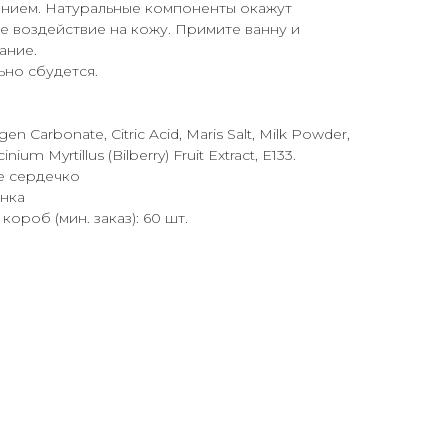
янием. Натуральные компоненты окажут
е воздействие на кожу. Примите ванну и
ание.
ьно сбудется.
n Carbonate, Citric Acid, Maris Salt, Milk Powder,
nium Myrtillus (Bilberry) Fruit Extract, E133.
е сердечко
енка
короб (мин. заказ): 60 шт.