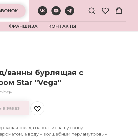
ЗВОНОК
ФРАНШИЗА
КОНТАКТЫ
 д/ванны бурлящая с
ом Star "Vega"
ology
 в заказ
урлящая звезда наполнит вашу ванну
ароматом, а воду – волшебным перламутровым