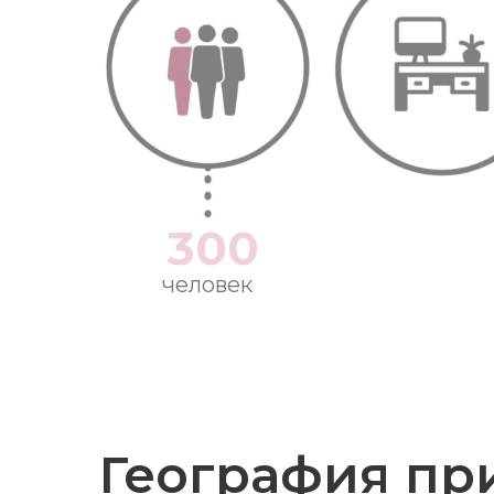
300
человек
География пр