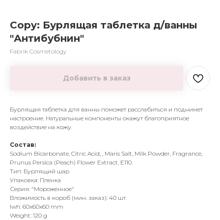
Copy: Бурлящая таблетка д/ванны
"Антибубнин"
Fabrik Cosmetology
Добавить в заказ
Бурлящая таблетка для ванны поможет расслабиться и поднимет
настроение. Натуральные компоненты окажут благоприятное
воздействие на кожу.
Состав:
Sodium Bicarbonate, Citric Acid, , Maris Salt, Milk Powder, Fragrance,
Prunus Persica (Peach) Flower Extract, Е110.
Тип: Бурлящий шар
Упаковка: Пленка
Серия: "Мороженное"
Вложимость в короб (мин. заказ): 40 шт.
lwh: 60x60x60 mm
Weight: 120 g