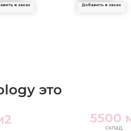
авить в заказ
Добавить в заказ
ology это
5500 
м2
склад