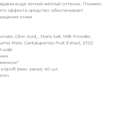
идавая воде легкий жёлтый оттенок. Помимо
го эффекта средство обеспечивает
чищение кожи.
ate, Citric Acid, , Maris Salt, Milk Powder,
umis Melo Cantalupensis Fruit Extract, Е102.
й шар
енка
женное"
короб (мин. заказ): 40 шт.
0 mm