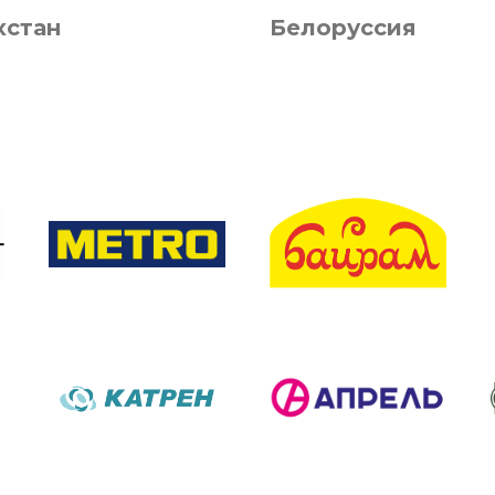
хстан
Белоруссия