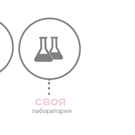
своя
лаборатория