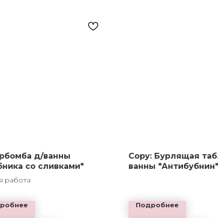
рбомба д/ванны
Copy: Бурлящая таб
бника со сливками"
ванны "Антибубнин
я работа
робнее
Подробнее