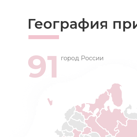
География пр
91
город России