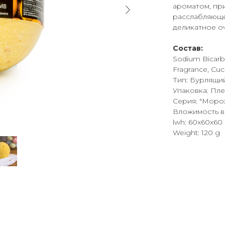
ароматом, пр
расслабляюще
деликатное о
Состав:
Sodium Bicarbon
Fragrance, Cuc
Тип: Бурлящи
Упаковка: Пл
Серия: "Моро
Вложимость в 
lwh: 60x60x6
Weight: 120 g