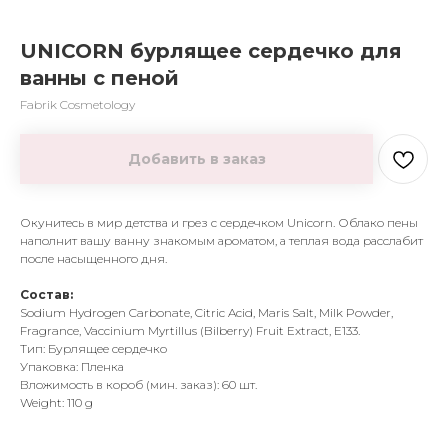
UNICORN бурлящее сердечко для
ванны с пеной
Fabrik Cosmetology
Добавить в заказ
Окунитесь в мир детства и грез с сердечком Unicorn. Облако пены
наполнит вашу ванну знакомым ароматом, а теплая вода расслабит
после насыщенного дня.
Состав:
Sodium Hydrogen Carbonate, Citric Acid, Maris Salt, Milk Powder,
Fragrance, Vaccinium Myrtillus (Bilberry) Fruit Extract, E133.
Тип: Бурлящее сердечко
Упаковка: Пленка
Вложимость в короб (мин. заказ): 60 шт.
Weight: 110 g