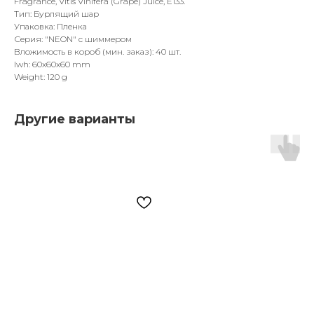
Fragrance, Vitis Vinifera (Grape) Juice, Е133.
Тип: Бурлящий шар
Упаковка: Пленка
Серия: "NEON" с шиммером
Вложимость в короб (мин. заказ): 40 шт.
lwh: 60x60x60 mm
Weight: 120 g
Другие варианты