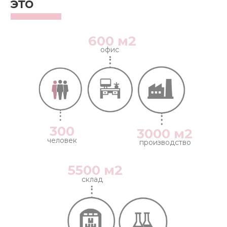
это
600 м2
офис
300
3000 м2
человек
производство
5500 м2
склад