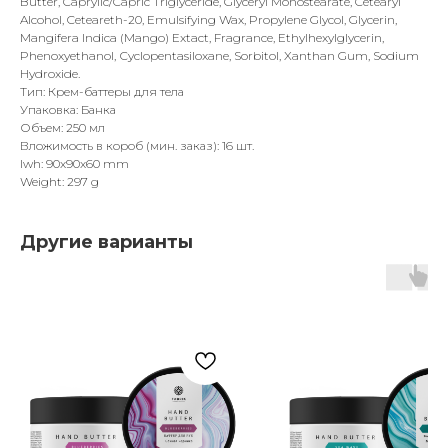
Butter, Caprylic/Capric Triglyceride, Glyceryl Monostearate, Cetearyl
Alcohol, Ceteareth-20, Emulsifying Wax, Propylene Glycol, Glycerin,
Mangifera Indica (Mango) Extact, Fragrance, Ethylhexylglycerin,
Phenoxyethanol, Сyclopentasiloxane, Sorbitol, Xanthan Gum, Sodium
Hydroxide.
Тип: Крем-баттеры для тела
Упаковка: Банка
Объем: 250 мл
Вложимость в короб (мин. заказ): 16 шт.
lwh: 90x90x60 mm
Weight: 297 g
Другие варианты