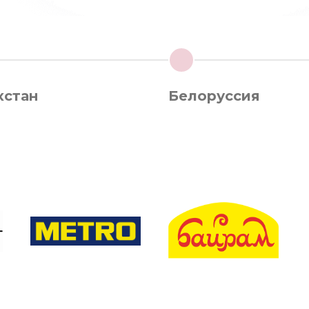
3
хстан
Белоруссия