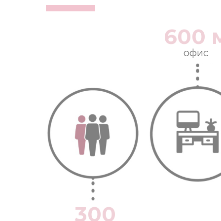
600 
офис
300