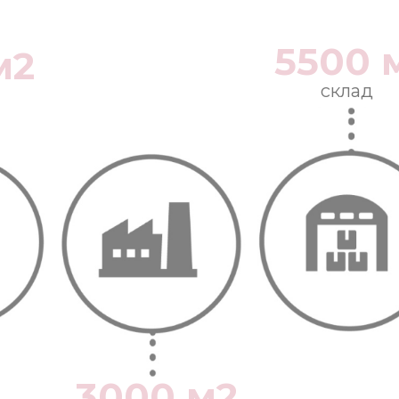
5500 
м2
склад
3000 м2