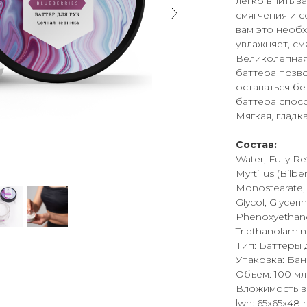
легко впитыв
смягчения и 
вам это необ
увлажняет, см
Великолепная
баттера позв
оставаться бе
баттера спосо
Мягкая, гладк
Состав:
Water, Fully R
Myrtillus (Bilbe
Monostearate, 
Glycol, Glyceri
Phenoxyethano
Triethanolamin
Тип: Баттеры 
Упаковка: Бан
Объем: 100 мл
Вложимость в 
lwh: 65x65x48