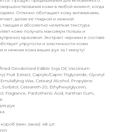
ается. Продукт предназначен для мгновенного
совершенствования кожи в любой момент, когда
ходимо. Отлично обогащает кожу витаминами,
ягчает, делая её гладкой и нежной.
, тающая и абсолютно нелипкая текстура
оляет коже получать максимум пользы и
зупречно красивой. Экстракт черники в составе
бствует упругости и эластичности кожи.
ая и нежная кожа ваших рук за 1 минуту!
efined Deodorized Edible Soja Oil, Vaccinium
rry) Fruit Extract, Caprylic/Capric Triglyceride, Glyceryl
Emulsifying Wax, Cetearyl Alcohol, Propylene
n, Sorbitol, Ceteareth-20, Ethylhexylglycerin,
l, Fragrance, Pantothenic Acid, Xanthan Gum,
e.
для рук
ка
короб (мин. заказ): 48 шт.
 mm