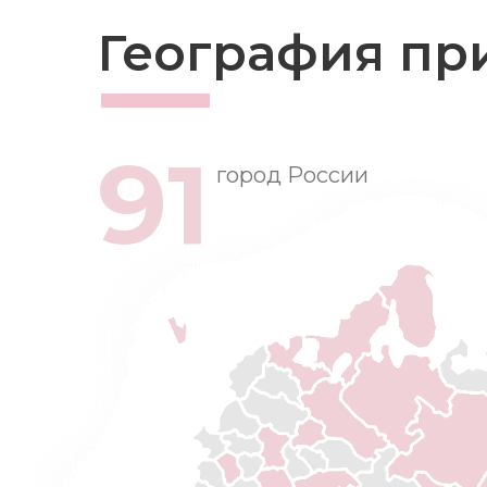
География пр
91
город России