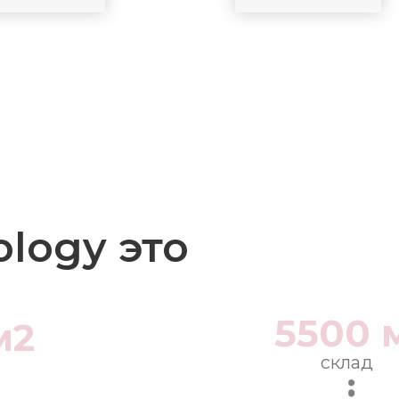
ology это
5500 
м2
склад