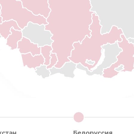
3
хстан
Белоруссия