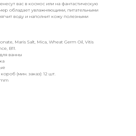
енесут вас в космос или на фантастическую
мер обладает увлажняющими, питательными
мягчит воду и наполнит кожу полезными
nate, Maris Salt, Mica, Wheat Germ Oil, Vitis
nce, B11.
для ванны
ка
ые
ороб (мин. заказ): 12 шт.
0 mm