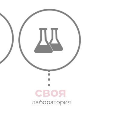
своя
лаборатория