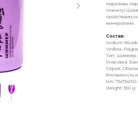
переливы пер
планету! Шим
свойствами,с
минералами.
Состав:
Sodium Bicarbo
Vinifera, Fragra
Тип: Шиммер 
Упаковка: Бан
Серия: Обычн
Вложимость в к
lwh: 75x75x13
Weight: 550 g