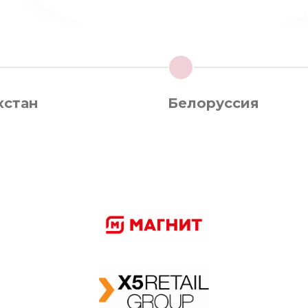
3
хстан
Белоруссия