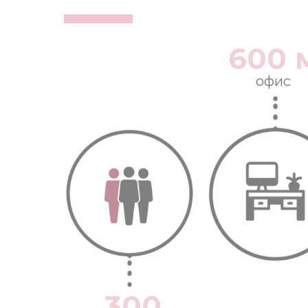
600 
офис
300