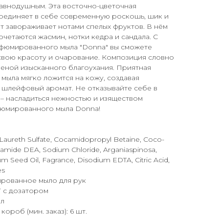
равнодушным. Эта восточно-цветочная
оединяет в себе современную роскошь, шик и
т завораживает нотами спелых фруктов. В нём
четаются жасмин, нотки кедра и сандала. С
юмированного мыла "Donna" вы сможете
свою красоту и очарование. Композиция словно
леной изысканного благоухания. Приятная
мыла мягко ложится на кожу, создавая
 шлейфовый аромат. Не отказывайте себе в
 – насладиться нежностью и изяществом
юмированного мыла Donna!
Laureth Sulfate, Cocamidopropyl Betaine, Coco-
camide DEA, Sodium Chloride, Arganiaspinosa,
m Seed Oil, Fagrance, Disodium EDTA, Citric Acid,
es
рованное мыло для рук
Т с дозатором
мл
ороб (мин. заказ): 6 шт.