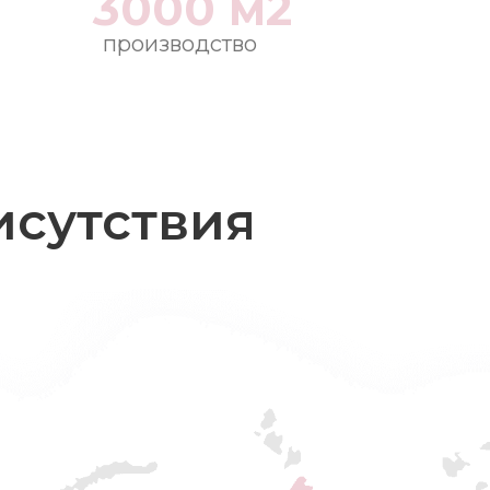
3000 м2
производство
исутствия