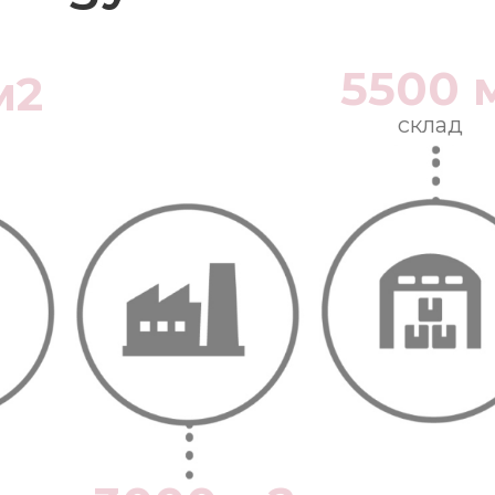
5500 
м2
склад