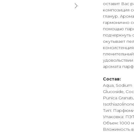
оставит Вас 
композиция с
гламур. Арома
гармонично со
помощью парф
подчеркнуть 
окутывает пе
консистенция 
пленительный
удовольствии
аромата парф
Состав:
Aqua, Sodium 
Glucoside, Co
Punica Granatu
Isothiazolinon
Тип: Парфюми
Упаковка: ПЭ
Объем: 1000 
Вложимость в к