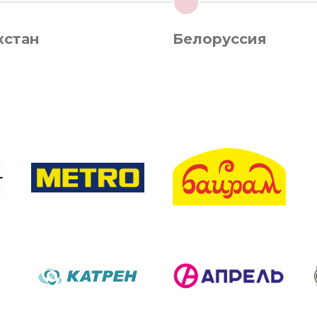
3
хстан
Белоруссия