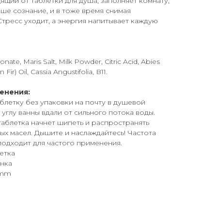
ящий от таблетки для душа, заполняет комнату,
ше сознание, и в тоже время снимая
тресс уходит, а энергия напитывает каждую
.
ate, Maris Salt, Milk Powder, Citric Acid, Abies
n Fir) Oil, Cassia Angustifolia, B11.
енения:
блетку без упаковки на почту в душевой
 углу ванны вдали от сильного потока воды.
таблетка начнет шипеть и распространять
ых масел. Дышите и наслаждайтесь! Частота
подходит для частого применения.
етка
енка
 mm