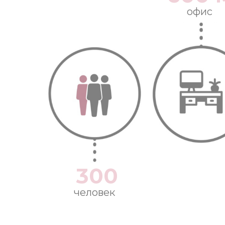
офис
300
человек