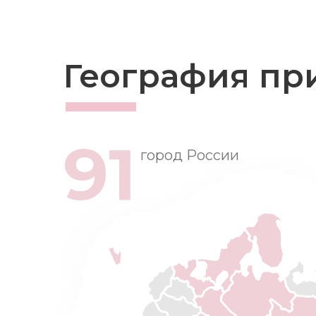
География пр
91
город России