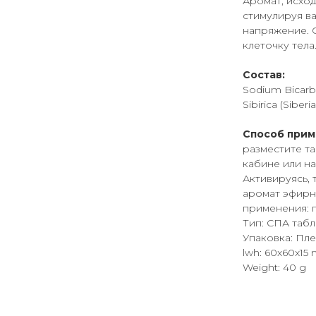
Аромат, исход
стимулируя ва
напряжение. С
клеточку тела
Состав:
Sodium Bicarbon
Sibirica (Siberia
Способ прим
разместите та
кабине или на
Активируясь, 
аромат эфирн
применения: 
Тип: СПА табл
Упаковка: Пл
lwh: 60x60x15
Weight: 40 g