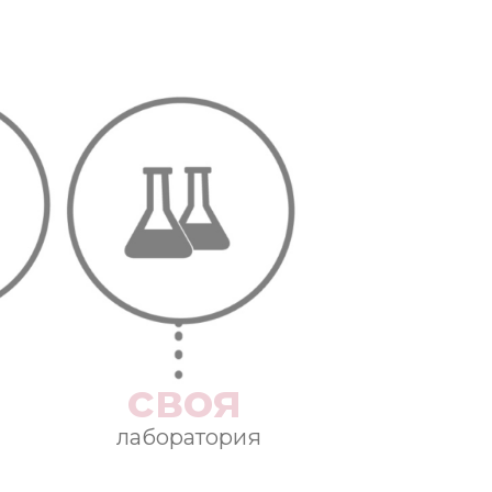
своя
лаборатория