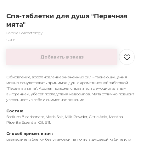
Спа-таблетки для душа "Перечная
мята"
Fabrik Cosmetology
SKU:
Добавить в заказ
Обновление, восстановление жизненных сил – такие ощущения
можно почувствовать принимая душ с ароматической таблеткой
"Перечная мята". Аромат поможет справиться с эмоциональным
выгоранием, уберет последствия недосыпов. Мята отлично повысит
уверенность в себе и снимет напряжение.
Состав:
Sodium Bicarbonate, Maris Salt, Milk Powder, Citric Acid, Mentha
Piperita Essential Oil, B11.
Способ применения:
разместите таблетку без упаковки на почту в душевой кабине или