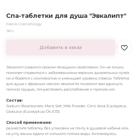
Спа-таблетки для душа "Эвкалипт"
Fabrik Cosmetology
SKU:
Добавить в заказ
Эвкалипт славится своими лечащими свойствами. Он не только
помогает справиться с заболеваниями верхних дыхательных путей,
но и борется с сонливостью и уменьшает уровень стресса. Таблетка
для душа с эфирным маслом эвкалипта позволит вам вдохнуть
полной грудью., почувствовать расслабление и прилив сил.
Состав:
Sodium Bicarbonate, Maris Salt, Milk Powder, Citric Acid, Eucalyptus
Globulus (Eucalyptus) Oil, E133.
Способ применения:
разместите таблетку без упаковки на почту в душевой кабине или
на углу ванны вдали от сильного потока воды. Активируясь,