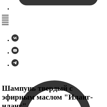
Шампунь твердый с
эфирным маслом "Иланг-
иланг"