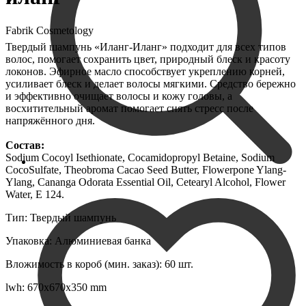
Fabrik Cosmetology
Твердый шампунь «Иланг-Иланг» подходит для всех типов
волос, помогает сохранить цвет, природный блеск и красоту
локонов. Эфирное масло способствует укреплению корней,
усиливает блеск и делает волосы мягкими. Средство бережно
и эффективно очищает волосы и кожу головы, а
восхитительный аромат помогает снять стресс после
напряжённого дня.
Состав:
Sodium Cocoyl Isethionate, Cocamidopropyl Betaine, Sodium
CocoSulfate, Theobroma Cacao Seed Butter, Flowerpone Ylang-
Ylang, Сananga Odorata Essential Oil, Cetearyl Alcohol, Flower
Water, E 124.
Тип: Твердый шампунь
Упаковка: Алюминиевая банка
Вложимость в короб (мин. заказ): 60 шт.
lwh: 670x670x350 mm