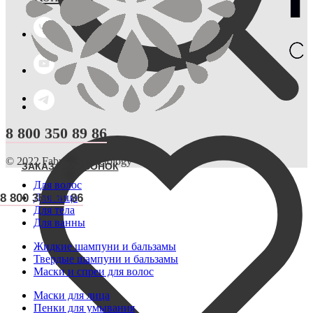
8 800 350 89 86
© 2022 Fabrik Cosmetology
ЗАКАЗАТЬ ЗВОНОК
Для волос
8 800 350 89 86
Для лица
Для тела
Для ванны
Жидкие шампуни и бальзамы
Твердые шампуни и бальзамы
Маски и спреи для волос
Маски для лица
Пенки для умывания