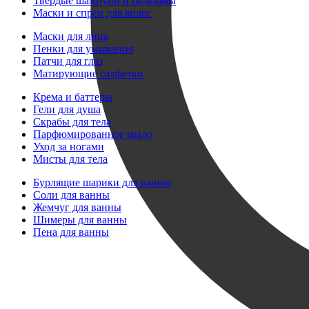
Твердые шампуни и бальзамы
Маски и спреи для волос
Маски для лица
Пенки для умывания
Патчи для глаз
Матирующие салфетки
Крема и баттеры
Гели для душа
Скрабы для тела
Парфюмированное мыло
Уход за ногами
Мисты для тела
Бурлящие шарики для ванны
Соли для ванны
Жемчуг для ванны
Шимеры для ванны
Пена для ванны