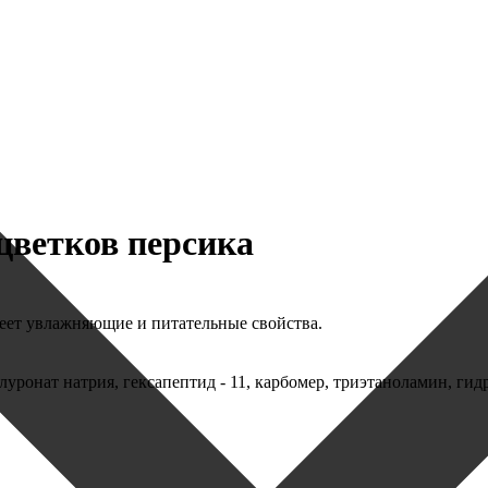
цветков персика
еет увлажняющие и питательные свойства.
алуронат натрия, гексапептид - 11, карбомер, триэтаноламин, г