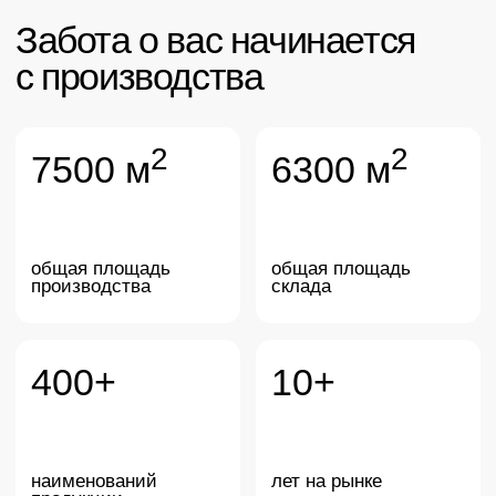
общая площадь
общая площадь
производства
склада
400+
10+
наименований
лет на рынке
продукции
Наше производство расположено в городе Уфа,
Республика Башкортостан — это современный
промышленный комплекс, оснащенный передовым
оборудованием и соответствующий строгим
стандартам качества.
<4.9
400+
средний рейтинг
готовых рецептур