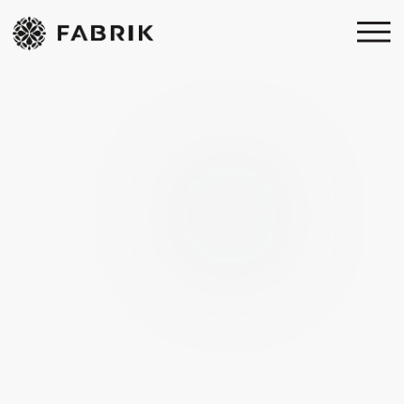
Забота о вас начинается
с производства
2
2
7500 м
6300 м