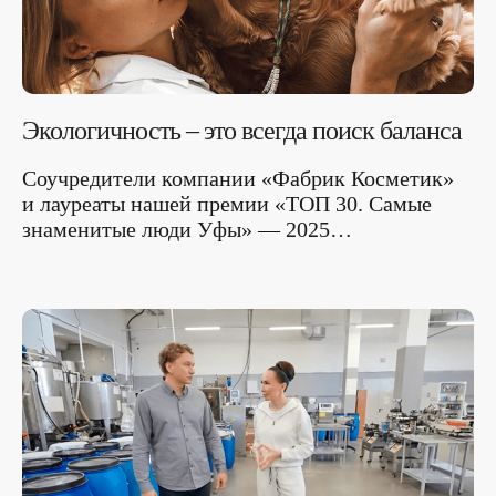
Ванна
О нас
Лицо
Производство
Волосы
Контрактное
производство
Тело
Блог
Экологичность – это всегда поиск баланса
Гейзеры
Дом
Соучредители компании «Фабрик Косметик»
и лауреаты нашей премии «ТОП 30. Самые
Политика конфиденциальности
знаменитые люди Уфы» — 2025…
Согласие на обработку персональных данных
Телефон: 8 (800) 350-89-86
Почта: ceo@fabrik.team
Адрес: 450051, Россия, г. Уфа,
ул. Бирский тракт 1, корп.1
Разработка сайта Rebound Agency